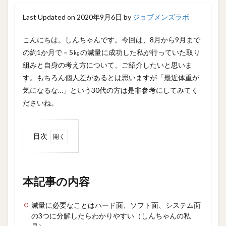
Last Updated on 2020年9月6日 by
ジョブメンズラボ
こんにちは。しんちゃんです。今回は、8月から9月まで
の約1か月で－5㎏の減量に成功した私が行っていた取り
組みと自身の考え方について、ご紹介したいと思いま
す。もちろん個人差があるとは思いますが「最近体重が
気になるな…」という30代の方は是非参考にしてみてく
ださいね。
目次
1
本記
事の
内容
本記事の内容
2
減量
減量に必要なことはハード面、ソフト面、システム面
を始
の3つに分解したらわかりやすい（しんちゃんの私
めた