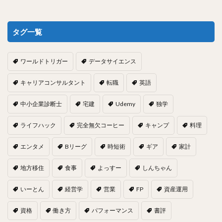
タグ一覧
ワールドトリガー
データサイエンス
キャリアコンサルタント
転職
英語
中小企業診断士
宅建
Udemy
独学
ライフハック
完全無欠コーヒー
キャンプ
料理
エンタメ
Bリーグ
時短術
ギア
家計
地方移住
食事
よっすー
しんちゃん
いーとん
経営学
営業
FP
資産運用
資格
働き方
パフォーマンス
書評