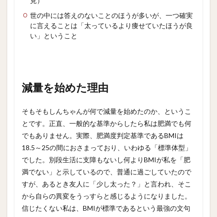
見）
理由
世の中には答えのないことのほうが多いが、一つ確実
3
に言えることは「太っているより痩せていたほうが良
減量
い」ということ
成功
の軌
跡
4
減量
減量を始めた理由
する
ため
の3
そもそもしんちゃんが何で減量を始めたのか、というこ
つの
とです。正直、一般的な基準からしたら私は肥満でも何
ポイ
ント
でもありません。実際、肥満度判定基準であるBMIは
18.5～25の間におさまっており、いわゆる「標準体型」
5
まと
でした。別段生活に支障もないし何よりBMIが私を「肥
め
満でない」と示しているので、普通に過ごしていたので
すが、あるとき友人に「少し太った？」と言われ、そこ
から自らの異変をうっすらと感じるようになりました。
信じたくない私は、BMIが標準であるという最強の文句