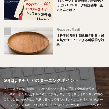
【Bリーグ】賛否両論？語録がい
っぱい！？Bリーグ解説者井口基
史さんとは？
2021年5月28日
【科学的考察】朝食抜き断食・完
全無欠コーヒーによる科学的な効
果
30代はキャリアのターニングポイント
どんな会社でも、就職して10年も経つと一通りの手順や全体像が見えてく
る。結果、よく言えば仕事に対して余裕が生じ、悪く言えばマンネリに陥る
ことになる。その時に、現状に甘んじて何もせず、ハンコを押すだけのルー
チンワークをするか、それとも常に変化へのアンテナを高くして、いずれ必