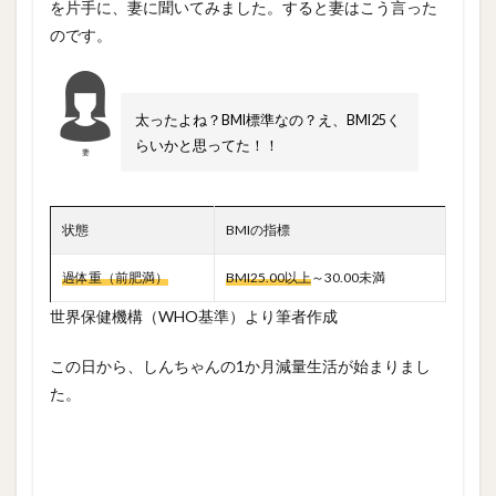
を片手に、妻に聞いてみました。すると妻はこう言った
のです。
太ったよね？BMI標準なの？え、BMI25く
らいかと思ってた！！
妻
状態
BMIの指標
過体重（前肥満）
BMI25.00以上
～30.00未満
世界保健機構（WHO基準）より筆者作成
この日から、しんちゃんの1か月減量生活が始まりまし
た。