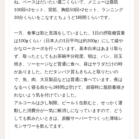
ね。ペースはだいたい週二くらいで、メニューは腹筋
100回×2セット、背筋、胸筋50回×2セット、ランニング
30分くらいをこなすとちょうど1時間くらいです。
一方、食事は割と意識をしていました。1日の摂取糖質量
は100gくらい（日本人の1日平均は約300g）にして緩や
かなローカーボを行っています。基本白米はあまり取ら
ず、取ったとしてもお茶碗半分程度。朝は、パン、目玉
焼き、ソーセージなど普通に食べ、昼はサラダだけの時
がありました。ただタンパク質もきちんと取りたいの
で、魚、肉、大豆製品などは普通に食べています。夜は
なるべく寝る前から3時間は空けて、就寝時に脂肪蓄積さ
れないよう気を付けていました。
アルコールは少し制限。ビール１缶飲むと、せっかく運
動した消費分が一気に帳消しになっていますので、どう
しても飲みたいときは、炭酸サーバーでつくった薄味レ
モンサワーを飲んでます。