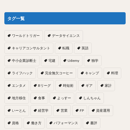
タグ一覧
ワールドトリガー
データサイエンス
キャリアコンサルタント
転職
英語
中小企業診断士
宅建
Udemy
独学
ライフハック
完全無欠コーヒー
キャンプ
料理
エンタメ
Bリーグ
時短術
ギア
家計
地方移住
食事
よっすー
しんちゃん
いーとん
経営学
営業
FP
資産運用
資格
働き方
パフォーマンス
書評