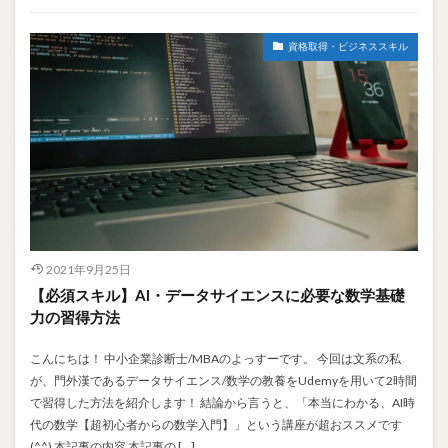
資格取得・ビジネススキル
2021年9月25日
【必須スキル】AI・データサイエンスに必要な数学基礎
力の習得方法
こんにちは！ 中小企業診断士/MBAのよっすーです。 今回は文系の私
が、門外漢であるデータサイエンス/数学の教養をUdemyを用いて2時間
で習得した方法を紹介します！ 結論から言うと、「本当にわかる、AI時
代の数学【超初心者からの数学入門】」という講座が超おススメです
(^^) 本記事の内容 本記事の […]