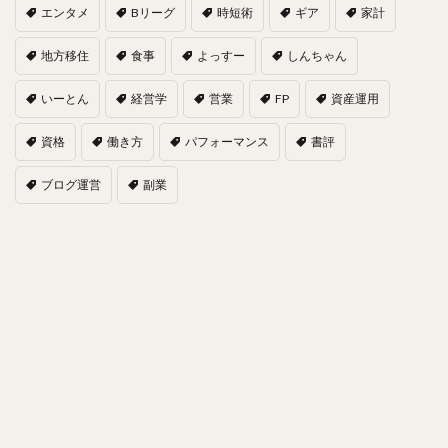
エンタメ
Bリーグ
時短術
ギア
家計
地方移住
食事
よっすー
しんちゃん
いーとん
経営学
営業
FP
資産運用
資格
働き方
パフォーマンス
書評
ブログ運営
副業