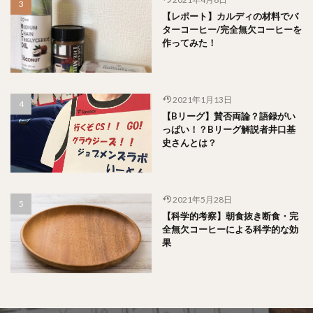
【レポート】カルディの材料でバ
ターコーヒー/完全無欠コーヒーを
作ってみた！
2021年1月13日
【Bリーグ】賛否両論？語録がい
っぱい！？Bリーグ解説者井口基
史さんとは？
2021年5月28日
【科学的考察】朝食抜き断食・完
全無欠コーヒーによる科学的な効
果