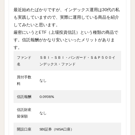
最近始めたばかりですが、インデックス運用は30代の私
も実践していますので、実際に運用している商品を紹介
してみたいと思います。
厳密にいうとETF（上場投資信託）という種類の商品で
す。信託報酬がかなり安いといったメリットがありま
す。
ファンド
ＳＢＩ－ＳＢＩ・バンガード・Ｓ＆Ｐ５００イ
名
ンデックス・ファンド
買付手数
なし
料
信託報酬
0.0938%
信託財産
なし
留保額
開設口座
SBI証券（NISA口座）