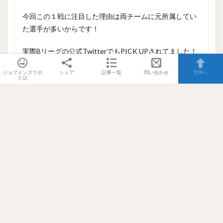
今回この１戦に注目した理由は両チームに元所属してい
た選手が多いからです！
実際Bリーグの公式TwitterでもPICK UPされてました！
ジョブメンズラボ
シェア
記事一覧
問い合わせ
TOPへ
とは
🔥PICK UP GAMES🔥
【B1第2節】
昨シーズンまで在籍していた古巣との一
戦！
🔽👇🔽
pic.twitter.com/YoIPAwrR9z
— B.LEAGUE（Bリーグ） (@B_LEAGUE)
October 9, 2020
さてまずは両チームについて紹介したいと思います！