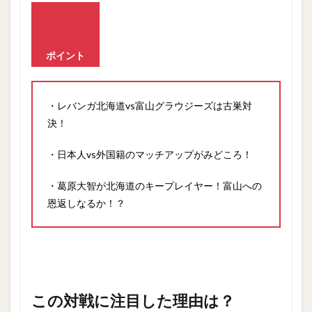
この
対戦
に注
目し
ポイント
た理
由
は？
3
・レバンガ北海道vs富山グラウジーズは古巣対
いー
決！
とん
の試
・日本人vs外国籍のマッチアップがみどころ！
合展
開予
想！
・葛原大智が北海道のキープレイヤー！富山への
恩返しなるか！？
4
勝敗
は・・・・
この対戦に注目した理由は？