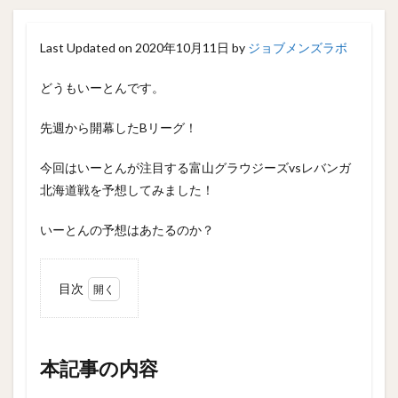
Last Updated on 2020年10月11日 by
ジョブメンズラボ
どうもいーとんです。
先週から開幕したBリーグ！
今回はいーとんが注目する富山グラウジーズvsレバンガ
北海道戦を予想してみました！
いーとんの予想はあたるのか？
目次
1
本記
事の
内容
本記事の内容
2