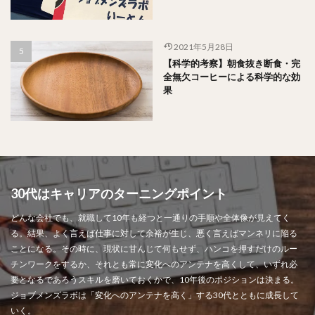
2021年5月28日
【科学的考察】朝食抜き断食・完
全無欠コーヒーによる科学的な効
果
30代はキャリアのターニングポイント
どんな会社でも、就職して10年も経つと一通りの手順や全体像が見えてく
る。結果、よく言えば仕事に対して余裕が生じ、悪く言えばマンネリに陥る
ことになる。その時に、現状に甘んじて何もせず、ハンコを押すだけのルー
チンワークをするか、それとも常に変化へのアンテナを高くして、いずれ必
要となるであろうスキルを磨いておくかで、10年後のポジションは決まる。
ジョブメンズラボは「変化へのアンテナを高く」する30代とともに成長して
いく。