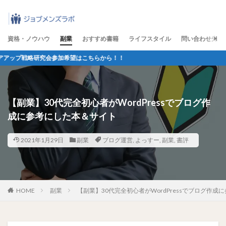
資格・ノウハウ
副業
おすすめ書籍
ライフスタイル
問い合わせ先
研究会参加希望はこちらから！！
【副業】30代完全初心者がWordPressでブログ作
成に参考にした本＆サイト
2021年1月29日
副業
ブログ運営
,
よっすー
,
副業
,
書評
HOME
副業
【副業】30代完全初心者がWordPressでブログ作