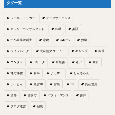
タグ一覧
ワールドトリガー
データサイエンス
キャリアコンサルタント
転職
英語
中小企業診断士
宅建
Udemy
独学
ライフハック
完全無欠コーヒー
キャンプ
料理
エンタメ
Bリーグ
時短術
ギア
家計
地方移住
食事
よっすー
しんちゃん
いーとん
経営学
営業
FP
資産運用
資格
働き方
パフォーマンス
書評
ブログ運営
副業