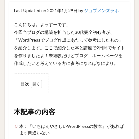
Last Updated on 2021年1月29日 by
ジョブメンズラボ
こんにちは。よっすーです。
今回当ブログの構築を担当した30代完全初心者が、
「WordPressでブログ作成にあたって参考にしたもの」
を紹介します。ここで紹介した本と講座で2日間でサイト
を作りましたよ！未経験だけどブログ、ホームページを
作成したいと考えている方に参考になればなにより。
目次
1
本記
事の
内容
本記事の内容
2
まと
本：『いちばんやさしいWordPressの教本』があれば
め
まず間違いない