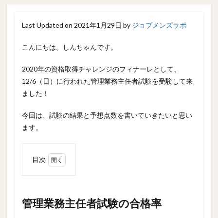
Last Updated on 2021年1月29日 by
ジョブメンズラボ
こんにちは。しんちゃんです。
2020年の資格取得チャレンジのフィナーレとして、
12/6（日）に行われた管理業務主任者試験を受験して来
ました！
今回は、試験の結果と予想点数を書いていきたいと思い
ます。
目次
1
管理
業務
主任
管理業務主任者試験の合格率
者試
験の