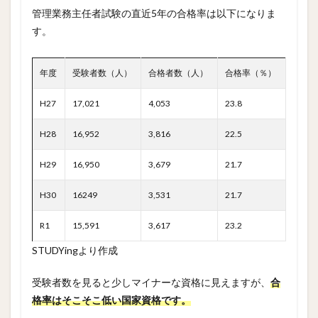
合格
管理業務主任者試験の直近5年の合格率は以下になりま
率
す。
2
勉強
年度
時間
受験者数（人）
合格者数（人）
合格率（％）
はど
れく
H27
17,021
4,053
23.8
ら
い？
H28
16,952
3,816
22.5
3
試験
H29
16,950
3,679
21.7
を受
けた
H30
16249
3,531
21.7
感触
4
R1
15,591
3,617
23.2
自己
採点
STUDYingより作成
の結
果
受験者数を見ると少しマイナーな資格に見えますが、
合
は？
格率はそこそこ低い国家資格です。
5