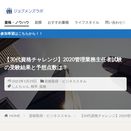
資格・ノウハウ
副業
おすすめ書籍
ライフスタイル
問い合わせ先
ちらから！！
【30代資格チャレンジ】2020管理業務主任者試験
の受験結果と予想点数は？
2021年1月29日
資格取得・ビジネススキル
しんちゃん
,
独学
,
資格
HOME
資格取得・ビジネススキル
【30代資格チャレンジ】202