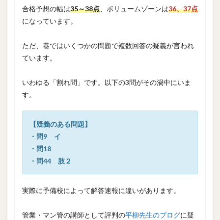
合格予想の幅は
35～38点
、ボリュームゾーンは
36、37点
になっています。
ただ、巷ではいくつかの問題で複数回答の疑義が言われ
ています。
いわゆる「割れ問」です。以下の3問がその渦中にいま
す。
【疑義のある問題】
・問9 イ
・問18
・問44 肢２
実際に予備校によって解答速報に違いがあります。
管業・マン管の講師として評判の
平柳先生のブログ
に疑