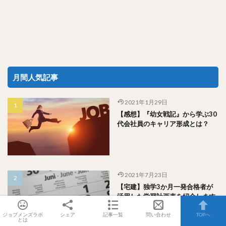
月間人気記事
2021年1月29日
【感想】『幼女戦記』から学ぶ30
代会社員のキャリア形成とは？
2021年7月23日
【宅建】独学3か月一発合格者が
活用した学習計画表を紹介します
ジョブメンズラボ
シェア
記事一覧
問い合わせ
TOPへ
とは