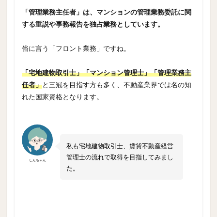
速報
「管理業務主任者」は、マンションの管理業務委託に関
予想
と
する重説や事務報告を独占業務としています。
「割
れ
俗に言う「フロント業務」ですね。
問」
の存
在
「宅地建物取引士」「マンション管理士」「管理業務主
6
任者」
と三冠を目指す方も多く、不動産業界では名の知
合格
れた国家資格となります。
ライ
ン予
想
は？
私も宅地建物取引士、賃貸不動産経営
管理士の流れで取得を目指してみまし
しんちゃん
た。