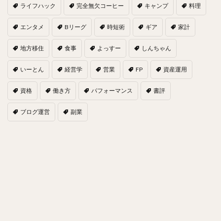
ライフハック
完全無欠コーヒー
キャンプ
料理
エンタメ
Bリーグ
時短術
ギア
家計
地方移住
食事
よっすー
しんちゃん
いーとん
経営学
営業
FP
資産運用
資格
働き方
パフォーマンス
書評
ブログ運営
副業