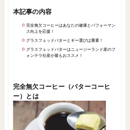
事の
内容
本記事の内容
2
完全
完全無欠コーヒーはあなたの健康とパフォーマン
無欠
ス向上を応援！
コー
ヒー
グラスフェッドバターとギー選びは重要！
（バ
グラスフェッドバターはニュージーランド産のフ
ター
ォンテラ社産が最もおススメ！
コー
ヒ
ー）
とは
3
完全無欠コーヒー（バターコーヒ
グラ
スフ
ー）とは
ェッ
ドバ
ター
＆ギ
ーと
は？