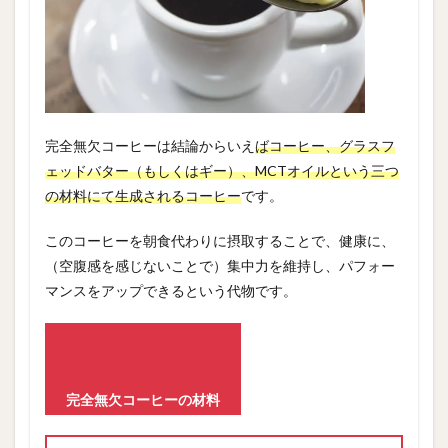
4
ラン
キン
グ5
選
5
まと
完全無欠コーヒーは結論からいえ
ばコーヒー、グラスフ
め
ェッドバター（もしくはギー）、MCTオイルという三つ
の材料にて生成されるコーヒー
です。
このコーヒーを朝食代わりに摂取することで、健康に、
（空腹感を感じないことで）集中力を維持し、パフォー
マンスをアップできるという代物です。
完全無欠コーヒーの材料