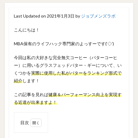
Last Updated on 2021年1月3日 by
ジョブメンズラボ
こんにちは！
MBA保有のライフハック専門家のよっすーです(‘◇’)ゞ
今回は私の大好きな完全無欠コーヒー（バターコーヒ
ー）に用いるグラスフェッドバター・ギーについて、い
くつかを
実際に使用した私がバターをランキング形式で
紹介
します！
この記事を見れば
健康＆パーフォーマンス向上を実現す
る近道が出来ますよ！
目次
1
本記