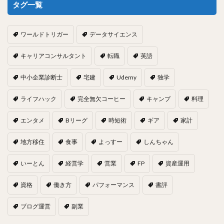
タグ一覧
ワールドトリガー
データサイエンス
キャリアコンサルタント
転職
英語
中小企業診断士
宅建
Udemy
独学
ライフハック
完全無欠コーヒー
キャンプ
料理
エンタメ
Bリーグ
時短術
ギア
家計
地方移住
食事
よっすー
しんちゃん
いーとん
経営学
営業
FP
資産運用
資格
働き方
パフォーマンス
書評
ブログ運営
副業